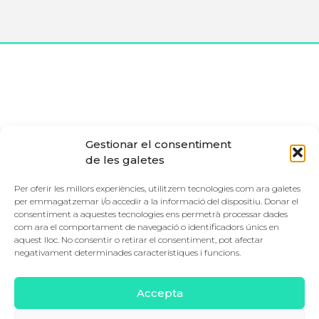
Gestionar el consentiment
de les galetes
Per oferir les millors experiències, utilitzem tecnologies com ara galetes
per emmagatzemar i/o accedir a la informació del dispositiu. Donar el
consentiment a aquestes tecnologies ens permetrà processar dades
Escola Municipal de Música de Palma
com ara el comportament de navegació o identificadors únics en
Blanquers, 2 – 07001 Palma – Illes Balears
aquest lloc. No consentir o retirar el consentiment, pot afectar
T:
971 71 91 27
|
negativament determinades característiques i funcions.
administrador@escolademusicadepalma.net
Accepta