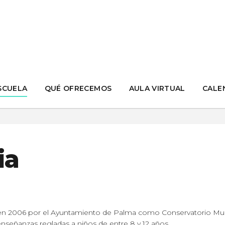
SCUELA
QUÉ OFRECEMOS
AULA VIRTUAL
CALE
ia
 en 2006 por el Ayuntamiento de Palma como Conservatorio Mun
enseñanzas regladas a niños de entre 8 y 12 años.