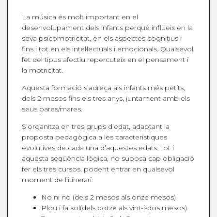
La música és molt important en el
desenvolupament dels infants perquè influeix en la
seva psicomotricitat, en els aspectes cognitius i
fins i tot en els intel·lectuals i emocionals. Qualsevol
fet del tipus afectiu repercuteix en el pensament i
la motricitat.
Aquesta formació s’adreça als infants més petits,
dels 2 mesos fins els tres anys, juntament amb els
seus pares/mares.
S’organitza en tres grups d’edat, adaptant la
proposta pedagògica a les característiques
evolutives de cada una d’aquestes edats. Tot i
aquesta seqüència lògica, no suposa cap obligació
fer els tres cursos, podent entrar en qualsevol
moment de l’itinerari:
No ni no (dels 2 mesos als onze mesos)
Plou i fa sol(dels dotze als vint-i-dos mesos)