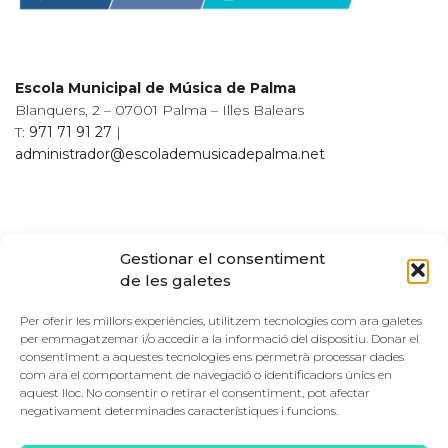
Escola Municipal de Música de Palma
Blanquers, 2 – 07001 Palma – Illes Balears
T:
971 71 91 27
|
administrador@escolademusicadepalma.net
Gestionar el consentiment
de les galetes
© Escola Municipal de Música de Palma. Tots els drets reservats | Disseny
Web:
LABODONI
Per oferir les millors experiències, utilitzem tecnologies com ara galetes
per emmagatzemar i/o accedir a la informació del dispositiu. Donar el
consentiment a aquestes tecnologies ens permetrà processar dades
com ara el comportament de navegació o identificadors únics en
aquest lloc. No consentir o retirar el consentiment, pot afectar
negativament determinades característiques i funcions.