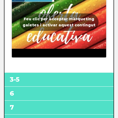
Feu clic per acceptar màrqueting
galetes i activar aquest contingut
3-5
6
7