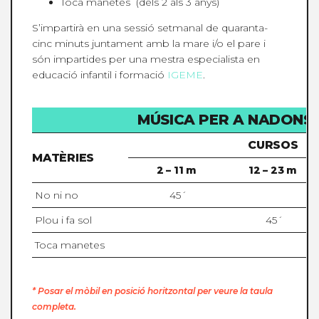
Toca manetes (dels 2 als 3 anys)
S’impartirà en una sessió setmanal de quaranta-
cinc minuts juntament amb la mare i/o el pare i
són impartides per una mestra especialista en
educació infantil i formació
IGEME
.
MÚSICA PER A NADONS
CURSOS
MATÈRIES
2 – 11 m
12 – 23 m
No ni no
45´
Plou i fa sol
45´
Toca manetes
* Posar el mòbil en posició horitzontal per veure la taula
completa.