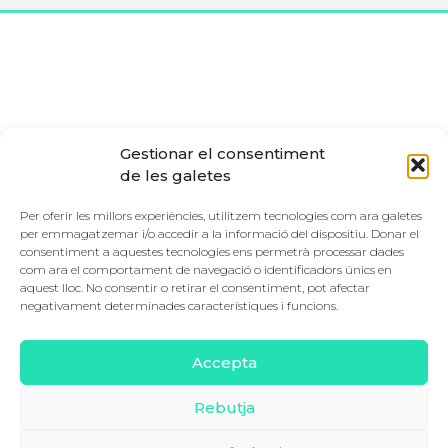
Gestionar el consentiment
de les galetes
Per oferir les millors experiències, utilitzem tecnologies com ara galetes
per emmagatzemar i/o accedir a la informació del dispositiu. Donar el
consentiment a aquestes tecnologies ens permetrà processar dades
Escola Municipal de Música de Palma
com ara el comportament de navegació o identificadors únics en
Blanquers, 2 – 07001 Palma – Illes Balears
aquest lloc. No consentir o retirar el consentiment, pot afectar
T:
971 71 91 27
|
negativament determinades característiques i funcions.
administrador@escolademusicadepalma.net
Accepta
Rebutja